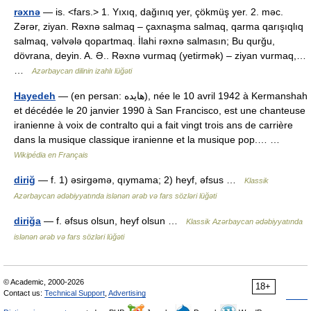
rəxnə
— is. <fars.> 1. Yıxıq, dağınıq yer, çökmüş yer. 2. məc.
Zərər, ziyan. Rəxnə salmaq – çaxnaşma salmaq, qarma qarışıqlıq
salmaq, vəlvələ qopartmaq. İlahi rəxnə salmasın; Bu qurğu,
dövrana, deyin. A. Ə.. Rəxnə vurmaq (yetirmək) – ziyan vurmaq,…
…
Azərbaycan dilinin izahlı lüğəti
Hayedeh
— (en persan: هایده), née le 10 avril 1942 à Kermanshah
et décédée le 20 janvier 1990 à San Francisco, est une chanteuse
iranienne à voix de contralto qui a fait vingt trois ans de carrière
dans la musique classique iranienne et la musique pop.… …
Wikipédia en Français
diriğ
— f. 1) əsirgəmə, qıymama; 2) heyf, əfsus …
Klassik
Azərbaycan ədəbiyyatında islənən ərəb və fars sözləri lüğəti
diriğa
— f. əfsus olsun, heyf olsun …
Klassik Azərbaycan ədəbiyyatında
islənən ərəb və fars sözləri lüğəti
© Academic, 2000-2026
18+
Contact us:
Technical Support
,
Advertising