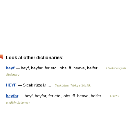
Look at other dictionaries:
heyf
— heyf, heyfar, fer etc., obs. ff. heave, heifer …
Useful english
dictionary
HEYF
— Sıcak rüzgâr …
Yeni Lügat Türkçe Sözlük
heyfar
— heyf, heyfar, fer etc., obs. ff. heave, heifer …
Useful
english dictionary