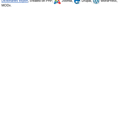
Dictionaries export
, created on PHP,
Joomla,
Drupal,
WordPress,
MODx.