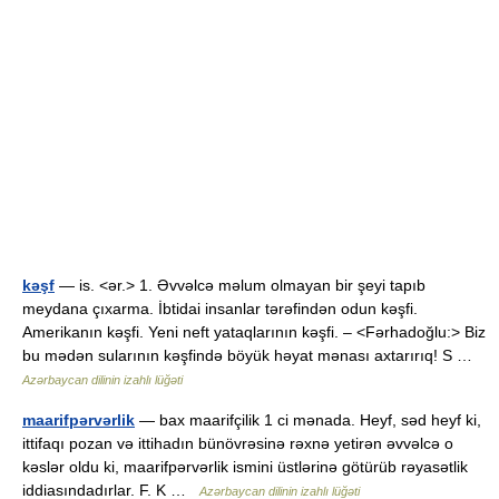
kəşf
— is. <ər.> 1. Əvvəlcə məlum olmayan bir şeyi tapıb
meydana çıxarma. İbtidai insanlar tərəfindən odun kəşfi.
Amerikanın kəşfi. Yeni neft yataqlarının kəşfi. – <Fərhadoğlu:> Biz
bu mədən sularının kəşfində böyük həyat mənası axtarırıq! S …
Azərbaycan dilinin izahlı lüğəti
maarifpərvərlik
— bax maarifçilik 1 ci mənada. Heyf, səd heyf ki,
ittifaqı pozan və ittihadın bünövrəsinə rəxnə yetirən əvvəlcə o
kəslər oldu ki, maarifpərvərlik ismini üstlərinə götürüb rəyasətlik
iddiasındadırlar. F. K …
Azərbaycan dilinin izahlı lüğəti