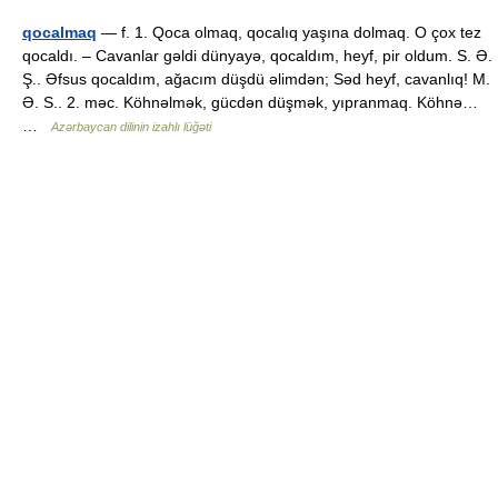
qocalmaq
— f. 1. Qoca olmaq, qocalıq yaşına dolmaq. O çox tez
qocaldı. – Cavanlar gəldi dünyayə, qocaldım, heyf, pir oldum. S. Ə.
Ş.. Əfsus qocaldım, ağacım düşdü əlimdən; Səd heyf, cavanlıq! M.
Ə. S.. 2. məc. Köhnəlmək, gücdən düşmək, yıpranmaq. Köhnə…
…
Azərbaycan dilinin izahlı lüğəti