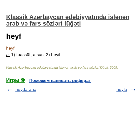
Klassik Azərbaycan ədəbiyyatında islənən
ərəb və fars sözləri lüğəti
heyf
heyf
ə.
1) təəssüf, əfsus; 2) heyif
Klassik Azərbaycan ədəbiyyatında islənən ərəb və fars sözləri lüğəti
.
2009
.
Игры ⚽
Поможем написать реферат
heydəranə
heyfa